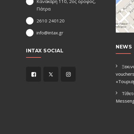
Κανακάρη 110, 2ος οροφος,
Πάτρα
2610 240120
info@intax.gr
NEWS 
INTAX SOCIAL
Ξεκιν
vouchers
«Τουρισ
Τίθετ
Μessen