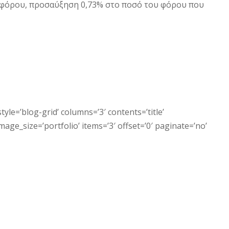
υ φόρου, προσαύξηση 0,73% στο ποσό του φόρου που
tyle=’blog-grid’ columns=’3′ contents=’title’
ge_size=’portfolio’ items=’3′ offset=’0′ paginate=’no’