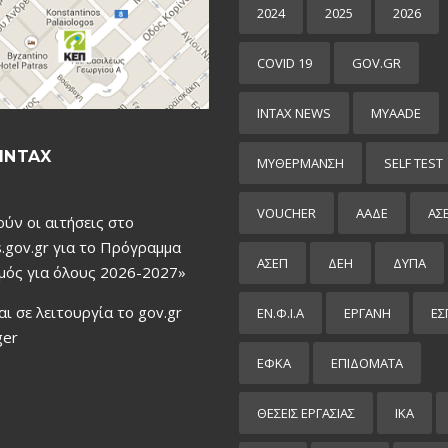
2024
2025
2026
COVID 19
GOV.GR
INTAX NEWS
MYAADE
INTAX
MYΘΈΡΜΑΝΣΗ
SELF TEST
VOUCHER
ΑΑΔΕ
ΑΣ
ούν οι αιτήσεις στο
.gov.gr για το Πρόγραμμα
ΑΣΕΠ
ΔΕΗ
ΔΥΠΑ
μός για όλους 2026-2027»
αι σε λειτουργία το gov.gr
ΕΝ.Φ.Ι.Α
ΕΡΓΑΝΗ
ΕΣ
ger
ΕΦΚΑ
ΕΠΙΔΌΜΑΤΑ
ΘΕΣΕΙΣ ΕΡΓΑΣΙΑΣ
ΙΚΑ