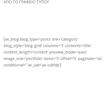
ΑΠΟ ΤΟ ΓΡΑΦΕΙΟ ΤΥΠΟΥ
[av_blog blog_type=’posts’ link=’category’
blog_style=’blog-grid’ columns=’3′ contents=’title’
content_length=’content’ preview_mode=’auto’
image_size=’portfolio’ items=’3′ offset=’0′ paginate=’no’
conditional=” av_uid=’av-iubfdp’]