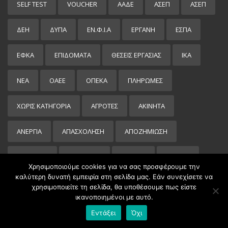
SELF TEST
VOUCHER
ΑΑΔΕ
ΑΣΕΠ
ΑΣΕΠ
ΔΕΗ
ΔΥΠΑ
ΕΝ.Φ.Ι.Α
ΕΡΓΑΝΗ
ΕΣΠΑ
ΕΦΚΑ
ΕΠΙΔΌΜΑΤΑ
ΘΕΣΕΙΣ ΕΡΓΑΣΙΑΣ
ΙΚΑ
ΝΕΑ
ΟΑΕΕ
ΟΠΕΚΑ
ΠΛΗΡΩΜΕΣ
ΧΩΡΊΣ ΚΑΤΗΓΟΡΊΑ
ΑΓΡΟΤΕΣ
ΑΚΙΝΗΤΑ
ΑΝΕΡΓΙΑ
ΑΠΑΣΧΟΛΗΣΗ
ΑΠΟΖΗΜΙΩΣΗ
ΑΣΦΑΛΙΣΗ
ΕΙΣΌΔΗΜΑ
ΕΝΟΙΚΙΑ
ΕΦΟΡΙΑ
Χρησιμοποιούμε cookies για να σας προσφέρουμε την
καλύτερη δυνατή εμπειρία στη σελίδα μας. Εάν συνεχίσετε να
ΚΟΙΝΩΝΙΚΟΣ ΤΟΥΡΙΣΜΟΣ
ΟΑΕΔ
ΟΧΗΜΑΤΑ
χρησιμοποιείτε τη σελίδα, θα υποθέσουμε πως είστε
ικανοποιημένοι με αυτό.
ΠΑΡΑΤΑΣΕΙΣ-ΠΡΟΘΕΣΜΙΕΣ
ΠΡΟΚΉΡΥΞΗ
ΣΥΝΤΑΞΕΙΣ
Εντάξει
Όχι