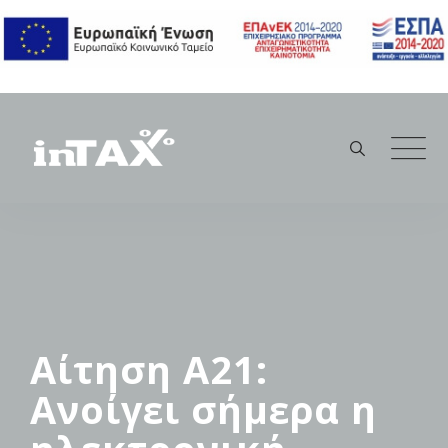
Skip
to
content
Αίτηση Α21:
Ανοίγει σήμερα η