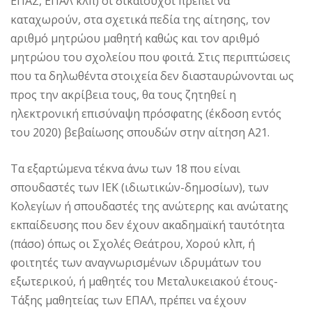
ΕΠΑΣ, ΕΠΑΛ κλπ) οι δικαιούχοι πρέπει να
καταχωρούν, στα σχετικά πεδία της αίτησης, τον
αριθμό μητρώου μαθητή καθώς και τον αριθμό
μητρώου του σχολείου που φοιτά. Στις περιπτώσεις
που τα δηλωθέντα στοιχεία δεν διασταυρώνονται ως
προς την ακρίβεια τους, θα τους ζητηθεί η
ηλεκτρονική επισύναψη πρόσφατης (έκδοση εντός
του 2020) βεβαίωσης σπουδών στην αίτηση Α21.
Τα εξαρτώμενα τέκνα άνω των 18 που είναι
σπουδαστές των ΙΕΚ (ιδιωτικών-δημοσίων), των
Κολεγίων ή σπουδαστές της ανώτερης και ανώτατης
εκπαίδευσης που δεν έχουν ακαδημαϊκή ταυτότητα
(πάσο) όπως οι Σχολές Θεάτρου, Χορού κλπ, ή
φοιτητές των αναγνωρισμένων ιδρυμάτων του
εξωτερικού, ή μαθητές του Μεταλυκειακού έτους-
Τάξης μαθητείας των ΕΠΑΛ, πρέπει να έχουν