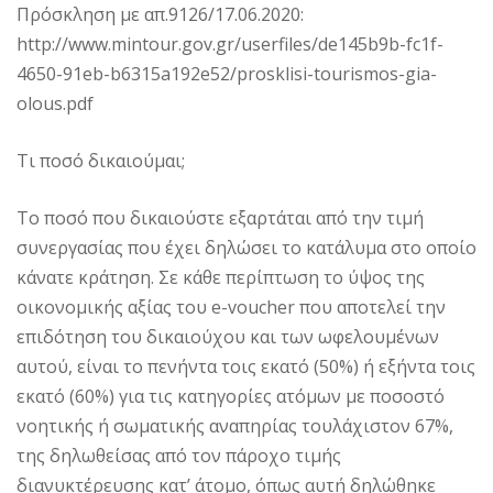
Πρόσκληση με απ.9126/17.06.2020:
http://www.mintour.gov.gr/userfiles/de145b9b-fc1f-
4650-91eb-b6315a192e52/prosklisi-tourismos-gia-
olous.pdf
Τι ποσό δικαιούμαι;
Το ποσό που δικαιούστε εξαρτάται από την τιμή
συνεργασίας που έχει δηλώσει το κατάλυμα στο οποίο
κάνατε κράτηση. Σε κάθε περίπτωση το ύψος της
οικονομικής αξίας του e-voucher που αποτελεί την
επιδότηση του δικαιούχου και των ωφελουμένων
αυτού, είναι το πενήντα τοις εκατό (50%) ή εξήντα τοις
εκατό (60%) για τις κατηγορίες ατόμων με ποσοστό
νοητικής ή σωματικής αναπηρίας τουλάχιστον 67%,
της δηλωθείσας από τον πάροχο τιμής
διανυκτέρευσης κατ’ άτομο, όπως αυτή δηλώθηκε