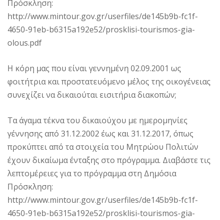
Πρόσκληση:
http://www.mintour.gov.gr/userfiles/de145b9b-fc1f-
4650-91eb-b6315a192e52/prosklisi-tourismos-gia-
olous.pdf
Η κόρη μας που είναι γεννημένη 02.09.2001 ως
φοιτήτρια και προστατευόμενο μέλος της οικογένειας
συνεχίζει να δικαιούται εισιτήρια διακοπών;
Τα άγαμα τέκνα του δικαιούχου με ημερομηνίες
γέννησης από 31.12.2002 έως και 31.12.2017, όπως
προκύπτει από τα στοιχεία του Μητρώου Πολιτών
έχουν δικαίωμα ένταξης στο πρόγραμμα. Διαβάστε τις
λεπτομέρειες για το πρόγραμμα στη Δημόσια
Πρόσκληση:
http://www.mintour.gov.gr/userfiles/de145b9b-fc1f-
4650-91eb-b6315a192e52/prosklisi-tourismos-gia-