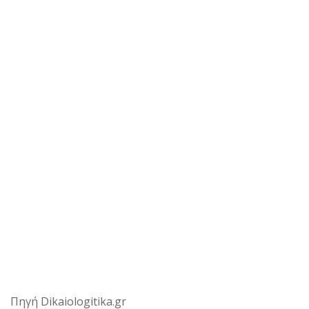
Πηγή Dikaiologitika.gr