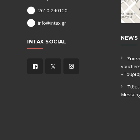
2610 240120
info@intax.gr
NEWS 
INTAX SOCIAL
Ξεκιν
vouchers
«Τουρισ
Τίθετ
Μessen