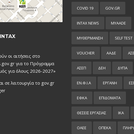
COVID 19
GOV.GR
INTAX NEWS
MYAADE
INTAX
MYΘΈΡΜΑΝΣΗ
SELF TEST
VOUCHER
ΑΑΔΕ
ΑΣ
ούν οι αιτήσεις στο
.gov.gr για το Πρόγραμμα
ΑΣΕΠ
ΔΕΗ
ΔΥΠΑ
μός για όλους 2026-2027»
αι σε λειτουργία το gov.gr
ΕΝ.Φ.Ι.Α
ΕΡΓΑΝΗ
ΕΣ
ger
ΕΦΚΑ
ΕΠΙΔΌΜΑΤΑ
ΘΕΣΕΙΣ ΕΡΓΑΣΙΑΣ
ΙΚΑ
ΟΑΕΕ
ΟΠΕΚΑ
ΠΛΗΡ