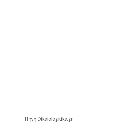
Πηγή Dikaiologitika.gr