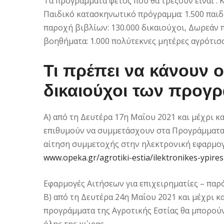
Τα προγράμματα φέτος που θα τρέξουν είναι : Κ
Παιδικό κατασκηνωτικό πρόγραμμα: 1.500 παιδ
παροχή βιβλίων: 130.000 δικαιούχοι, Δωρεάν π
βοηθήματα: 1.000 πολύτεκνες μητέρες αγρότισσ
Τι πρέπει να κάνουν οι
δικαιούχοι των προγ
Α) από τη Δευτέρα 17η Μαΐου 2021 και μέχρι κα
επιθυμούν να συμμετάσχουν στα Προγράμματα
αίτηση συμμετοχής στην ηλεκτρονική εφαρμο
www.opeka.gr/agrotiki-estia/ilektronikes-ypires
Εφαρμογές Αιτήσεων για επιχειρηματίες – πα
Β) από τη Δευτέρα 24η Μαΐου 2021 και μέχρι κα
προγράμματα της Αγροτικής Εστίας θα μπορούν