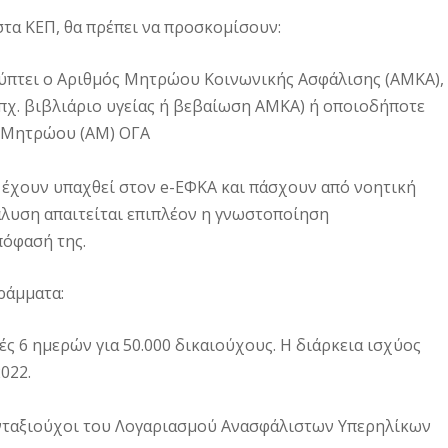
στα ΚΕΠ, θα πρέπει να προσκομίσουν:
κύπτει o Αριθμός Μητρώου Κοινωνικής Ασφάλισης (ΑΜΚΑ),
πχ. βιβλιάριο υγείας ή βεβαίωση ΑΜΚΑ) ή οποιοδήποτε
ς Μητρώου (ΑΜ) ΟΓΑ
 έχουν υπαχθεί στον e-ΕΦΚΑ και πάσχουν από νοητική
λυση απαιτείται επιπλέον η γνωστοποίηση
πόφασή της.
ράμματα:
ές 6 ημερών για 50.000 δικαιούχους. Η διάρκεια ισχύος
2022.
συνταξιούχοι του Λογαριασμού Ανασφάλιστων Υπερηλίκων