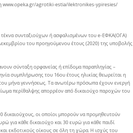
ww.opeka.gr/agrotiki-estia/ilektronikes-ypiresies/
ίναι τέκνα συνταξιούχων ή ασφαλισμένων του e-ΕΦΚΑ(ΟΓΑ)
 Δεκεμβρίου του προηγούμενου έτους (2020) της υποβολής
βάνουν σύνταξη ορφανείας ή επίδομα παραπληγίας –
ηνία συμπλήρωσης του 16ου έτους ηλικίας θεωρείται η
 του μήνα γεννήσεως. Τα ανωτέρω πρόσωπα έχουν ενεργή
ικαίωμα περίθαλψης απορρέον από δικαιούχο παροχών του
00 δικαιούχους, οι οποίοι μπορούν να προμηθευτούν
υρώ για κάθε δικαιούχο και 30 ευρώ για κάθε παιδί
αι εκδοτικούς οίκους σε όλη τη χώρα. Η ισχύς του