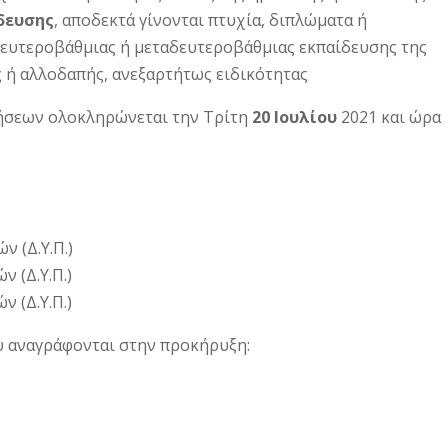
δευσης
, αποδεκτά γίνονται πτυχία, διπλώματα ή
ευτεροβάθμιας ή μεταδευτεροβάθμιας εκπαίδευσης της
ς ή αλλοδαπής, ανεξαρτήτως ειδικότητας
ήσεων ολοκληρώνεται την Τρίτη
20
Ιουλίου
2021 και ώρα
 (Δ.Υ.Π.)
 (Δ.Υ.Π.)
 (Δ.Υ.Π.)
ου αναγράφονται στην προκήρυξη: