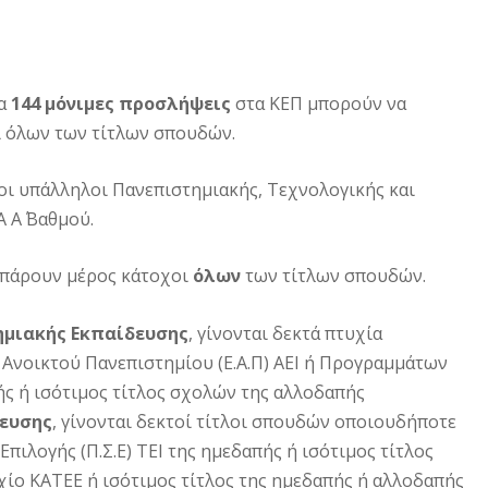
ια
144 μόνιμες προσλήψεις
στα ΚΕΠ μπορούν να
ι όλων των τίτλων σπουδών.
οι υπάλληλοι Πανεπιστημιακής, Τεχνολογικής και
 Α΄ Βαθμού.
 πάρουν μέρος κάτοχοι
όλων
των τίτλων σπουδών.
μιακής Εκπαίδευσης
, γίνονται δεκτά πτυχία
Ανοικτού Πανεπιστημίου (Ε.Α.Π) ΑΕΙ ή Προγραμμάτων
ής ή ισότιμος τίτλος σχολών της αλλοδαπής
δευσης
, γίνονται δεκτοί τίτλοι σπουδών οποιουδήποτε
ιλογής (Π.Σ.Ε) ΤΕΙ της ημεδαπής ή ισότιμος τίτλος
ίο ΚΑΤΕΕ ή ισότιμος τίτλος της ημεδαπής ή αλλοδαπής