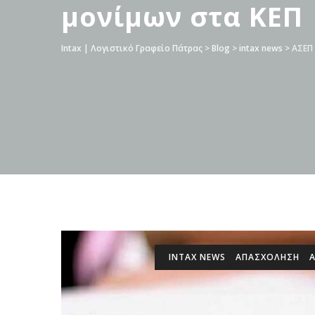
μονίμων στα ΚΕΠ
Intax | Λογιστικό Γραφείο Πάτρας
>
Blog
>
intax news
>
ΑΣΕΠ 
INTAX NEWS
ΑΠΑΣΧΟΛΗΣΗ