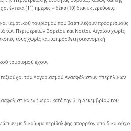
ς της Περιφερειακής Ενότητας Εύβοιας, καθώς και της
ρι έντεκα (11) ημέρες – δέκα (10) διανυκτερεύσεις.
και ιαματικού τουρισμού που θα επιλέξουν προορισμούς
ιά των Περιφερειών Βορείου και Νοτίου Αιγαίου χωρίς
ακοπές τους χωρίς καμία πρόσθετη οικονομική
κού τουρισμού έχουν:
συνταξιούχοι του Λογαριασμού Ανασφάλιστων Υπερηλίκων
ι ασφαλιστικά ενήμεροι κατά την 31η Δεκεμβρίου του
οσώπων με δικαίωμα περίθαλψης απορρέον από δικαιούχο